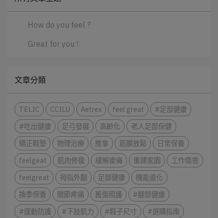
How do you feel ?
Great for you !
文章分類
TELIC
CCILU
Aetrex
feel great
#足部健康
#吃出健康
足弓發展
高齡化
老人足部保健
矯正鞋墊
物理治療
推拿
筋膜放鬆
日常保養
feelgeat
肌肉修復
緩解痠痛
重建家園
工作傷害
feelgreat
拇指外翻
足部健康
機能退化
換季保養
關節疼痛
舊傷照護
#腳部健康
#運動防護
#下肢肌力
#鞋子尺寸
#選購指南