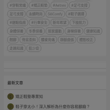
#穿鞋常識
#矯正鞋墊
#Aetrex
#足弓支撐
足弓支撐
永續時尚
SiliComfy
#鞋子選擇
#選鞋指南
#行車安全
新年希望
下肢肌力
身體保養
冬季保養
居家運動
身梯保養
健康知識
翹腳
骨盆歪斜
腰痠背痛
靜脈曲張
體態校正
走路知識
肌少症
最新文章
1
矯正鞋墊專業知
2
鞋子穿太小！深入解析為什麼你容易腳麻？