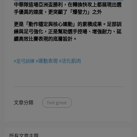
中華隊這場亞洲盃勝利，在轉換快攻上都展現出選
手優異的速度，更突顯了「爆發力」之外
更是「動作穩定與核心連動」的累積成果。足部訓
練與足弓強化，正是幫助選手控場、增強耐力、延
續高效比賽表現的底層設計。
#足弓
#
運動表現 #活化肌肉
訓練
文章分類
feel great
所有文章主題