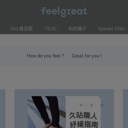
3in1桑足鞋
TELIC
你的襪子
Special Offer
How do you feel ?
Great for you !