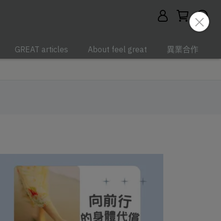
GREAT articles
About feel great
異業合作