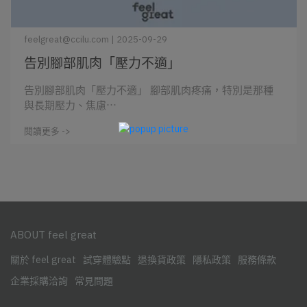
feelgreat@ccilu.com | 2025-09-29
告別腳部肌肉「壓力不適」
告別腳部肌肉「壓力不適」 腳部肌肉疼痛，特別是那種
與長期壓力、焦慮⋯
閱讀更多 ->
ABOUT feel great
關於 feel great
試穿體驗點
退換貨政策
隱私政策
服務條款
企業採購洽詢
常見問題