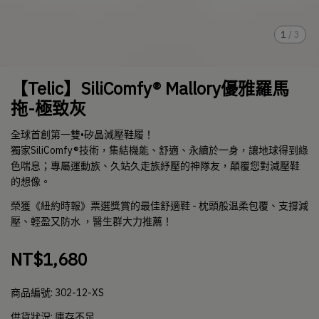
1
/
3
【Telic】SiliComfy® Mallory優雅羅馬
拖-極致灰
全球首創第一雙•矽晶減壓鞋履！
獨家SiliComfy®技術，集結機能、舒適、永續於一身，讓地球得到綠
色喘息；專屬運動族、久站久走族紓壓的神隊友，顛覆您對減壓鞋
的想像。
榮獲《紐約時報》票選獎賞的最佳舒適鞋 - 枕頭般温柔包覆、支撐減
壓、輕盈又防水 ，醫生群大力推薦！
NT$1,680
商品編號:
302-12-XS
供貨狀況:
庫存不足