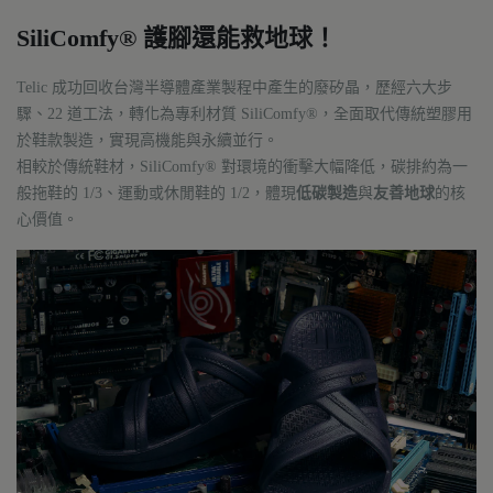
SiliComfy® 護腳還能救地球！
Telic 成功回收台灣半導體產業製程中產生的廢矽晶，歷經六大步
驟、22 道工法，轉化為專利材質 SiliComfy®，全面取代傳統塑膠用
於鞋款製造，實現高機能與永續並行。
相較於傳統鞋材，SiliComfy® 對環境的衝擊大幅降低，碳排約為一
般拖鞋的 1/3、運動或休閒鞋的 1/2，體現
低碳製造
與
友善地球
的核
心價值。