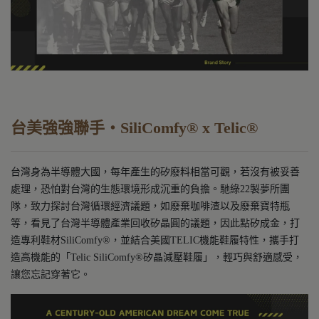
台美強強聯手・
SiliComfy® x Telic®
台灣身為半導體大國，每年產生的矽廢料相當可觀，若沒有被妥善
處理，恐怕對台灣的生態環境形成沉重的負擔。馳綠22製夢所團
隊，致力探討台灣循環經濟議題，如廢棄咖啡渣以及廢棄寶特瓶
等，看見了台灣半導體產業回收矽晶圓的議題，因此點矽成金，打
造專利鞋材SiliComfy®，並結合美國TELIC機能鞋履特性，攜手打
造高機能的「Telic SiliComfy®矽晶減壓鞋履」，輕巧與舒適感受，
讓您忘記穿著它。