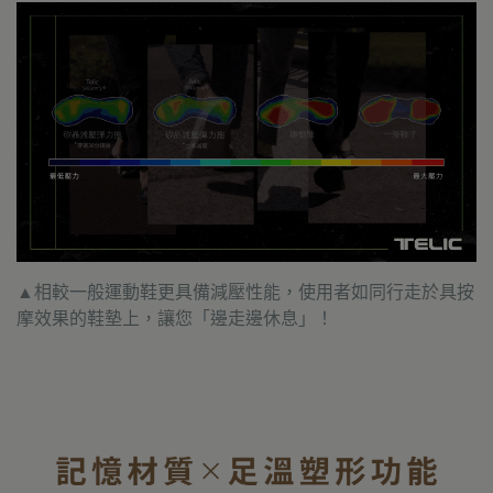
▲相較一般運動鞋更具備減壓性能，使用者如同行走於具按
摩效果的鞋墊上，讓您「邊走邊休息」！