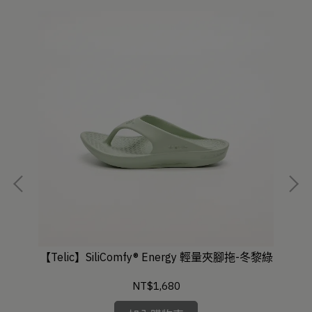
-深海
【Telic】SiliComfy® Energy 輕量夾腳拖-冬黎綠
【T
NT$1,680