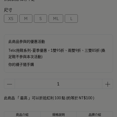
尺寸
XS
M
S
ML
L
此商品參與的優惠活動
Telic拖鞋系列-夏季優惠，1雙95折、兩雙9折、三雙85折 (桑
足鞋不參與本次活動)
你的襪子隨手購
此商品 「 最高 」可以折抵紅利
100
點 (約等於
NT$100
)
商品介紹
規格說明
品牌介紹