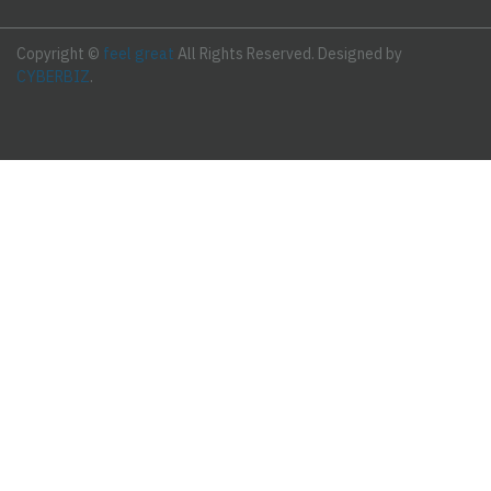
Copyright ©
feel great
All Rights Reserved.
Designed by
CYBERBIZ
.