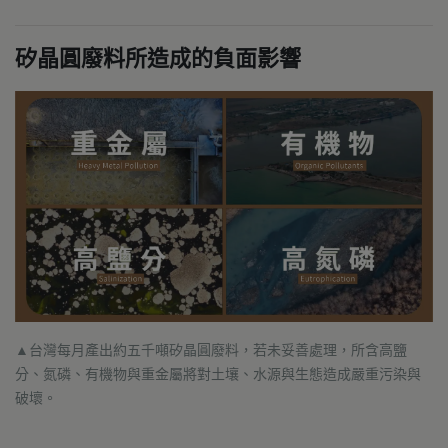
矽晶圓廢料所造成的負面影響
▲台灣每月產出約五千噸矽晶圓廢料，若未妥善處理，所含高鹽
分、氮磷、有機物與重金屬將對土壤、水源與生態造成嚴重污染與
破壞。