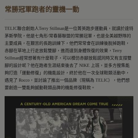
常勝冠軍跑者的靈機一動
TELIC聯合創始人Terry Stillman是一位菁英跑步運動員，就讀於達特
茅斯學院，他是七角形/常春藤聯盟的常勝冠軍，也是全美越野隊的
主要成員，在艱苦的長跑訓練下，他們常常會在訓練後脫掉跑鞋，
赤腳在草地上行走放鬆雙腳，進而達到身體恢復的效果，Terry
Stillman經常想著有什麼鞋子，可以模仿赤腳放鬆感同時又有支撐雙
腳的設計呢？他在跑者生涯結束後去了 NIKE 上班，並多方搜集能
夠打造「運動修復」的機能設計，終於他在一次全球鞋類活動中，
遇見了 Rocco，並討論了推出一個品牌（現稱為 TELIC），他們想
要創造一雙能夠撼動鞋類品牌的機能修復鞋款。