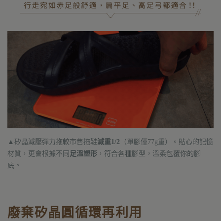
▲矽晶減壓彈力拖較市售拖鞋
減重1/2
（單腳僅77g重）。
貼心的記憶
材質，更會根據不同
足溫塑形
，符合各種腳型，溫柔包覆你的腳
底。
廢棄矽晶圓循環再利用