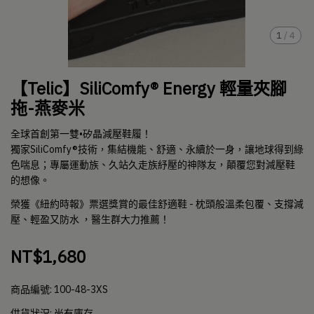
1
/
4
【Telic】SiliComfy® Energy 輕量夾腳
拖-燕麥米
全球首創第一雙•矽晶減壓鞋履！
獨家SiliComfy®技術，集結機能、舒適、永續於一身，讓地球得到綠
色喘息；專屬運動族、久站久走族紓壓的神隊友，顛覆您對減壓鞋
的想像。
榮獲《紐約時報》票選獎賞的最佳舒適鞋 - 枕頭般溫柔包覆、支撐減
壓、輕盈又防水 ，醫生群大力推薦！
NT$1,680
商品編號:
100-48-3XS
供貨狀況:
尚有庫存