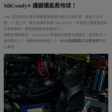
SiliComfy® 護腳還能救地球！
Telic 成功回收台灣半導體產業製程中產生的廢矽晶，歷經六大步
驟、22 道工法，轉化為專利材質 SiliComfy®，全面取代傳統塑膠用
於鞋款製造，實現高機能與永續並行。
相較於傳統鞋材，SiliComfy® 對環境的衝擊大幅降低，碳排約為一
般拖鞋的 1/3、運動或休閒鞋的 1/2，體現
低碳製造
與
友善地球
的核
心價值。