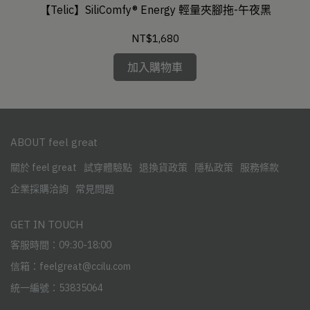
-極致
【Telic】SiliComfy® Energy 輕量夾腳拖-午夜黑
【T
NT$1,680
加入購物車
ABOUT feel great
關於 feel great
試穿體驗點
退換貨政策
隱私政策
服務條款
企業採購洽詢
常見問題
GET IN TOUCH
客服時間：09:30-18:00
信箱：feelgreat@ccilu.com
統一編號：53835064