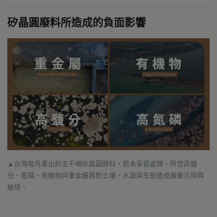
矽晶圓廢料所造成的負面影響
▲台灣每月產出約五千噸矽晶圓廢料，若未妥善處理，所含高鹽
分、氮磷、有機物與重金屬將對土壤、水源與生態造成嚴重污染與
破壞。