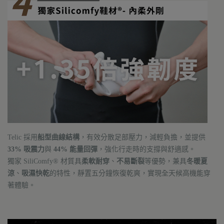
Telic 採用
船型曲線結構
，有效分散足部壓力，減輕負擔，並提供
33% 吸震力
與
44% 能量回彈
，強化行走時的支撐與舒適感。
獨家 SiliComfy® 材質具
柔軟耐穿
、
不易斷裂
等優勢，兼具
冬暖夏
涼
、
吸濕快乾
的特性，靜置五分鐘恢復乾爽，實現全天候高機能穿
著體驗。