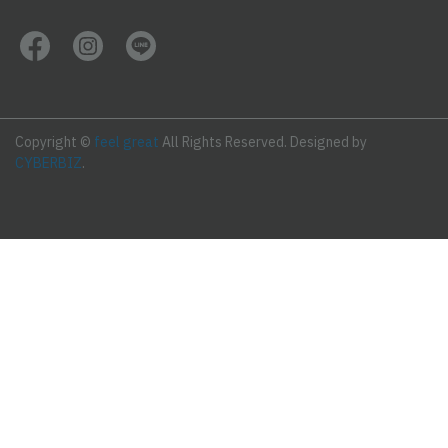
Copyright ©
feel great
All Rights Reserved.
Designed by
CYBERBIZ
.