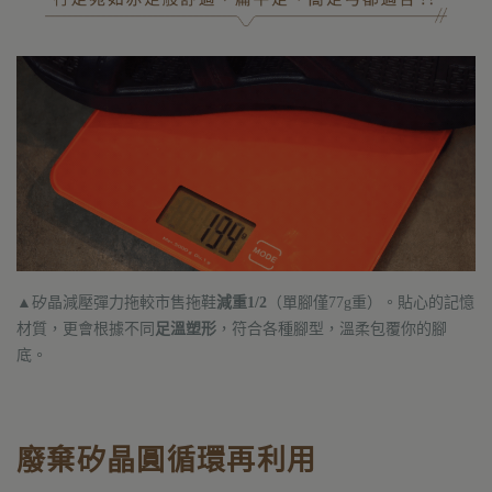
▲矽晶減壓彈力拖較市售拖鞋
減重1/2
（單腳僅77g重）。
貼心的記憶
材質，更會根據不同
足溫塑形
，符合各種腳型，溫柔包覆你的腳
底。
廢棄矽晶圓循環再利用