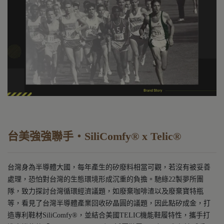
台美強強聯手・
SiliComfy® x Telic®
台灣身為半導體大國，每年產生的矽廢料相當可觀，若沒有被妥善
處理，恐怕對台灣的生態環境形成沉重的負擔。馳綠22製夢所團
隊，致力探討台灣循環經濟議題，如廢棄咖啡渣以及廢棄寶特瓶
等，看見了台灣半導體產業回收矽晶圓的議題，因此點矽成金，打
造專利鞋材SiliComfy®，並結合美國TELIC機能鞋履特性，攜手打