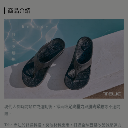
商品介紹
現代人長時間站立或運動後，常面臨
足底壓力
與
肌肉緊繃
等不適問
題。
Telic 專注於舒適科技，突破材料應用，打造全球首雙矽晶減壓彈力