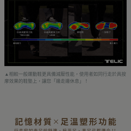
▲相較一般運動鞋更具備減壓性能，使用者如同行走於具按
摩效果的鞋墊上，讓您「邊走邊休息」！